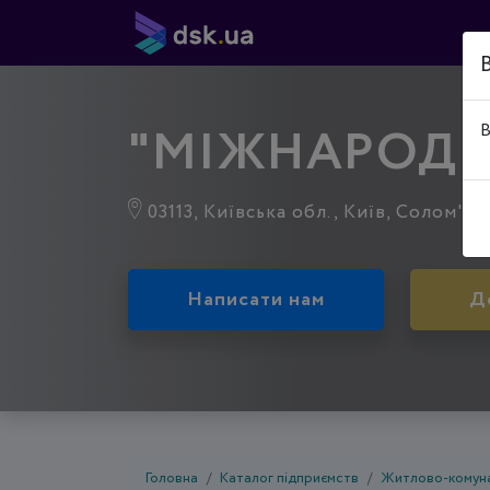
"МІЖНАРОДНА 
В
03113, Київська обл., Київ, Солом'ян
Написати нам
Д
Головна
Каталог підприємств
Житлово-комуна