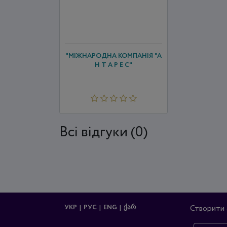
"МІЖНАРОДНА КОМПАНІЯ "А
Н Т А Р Е С"
Всi відгуки (0)
УКР
РУС
ENG
ᲥᲐᲠ
Створити 