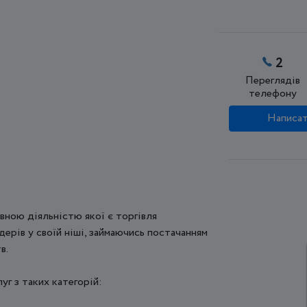
2
Переглядів
телефону
Написат
овною діяльністю якої є торгівля
ідерів у своїй ніші, займаючись постачанням
в.
г з таких категорій: