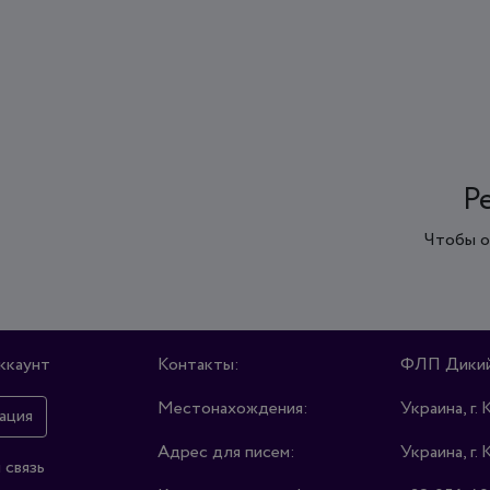
Р
Чтобы о
ккаунт
Контакты:
ФЛП Дикий
Местонахождения:
Украина, г. 
ация
Адрес для писем:
Украина, г. 
 связь