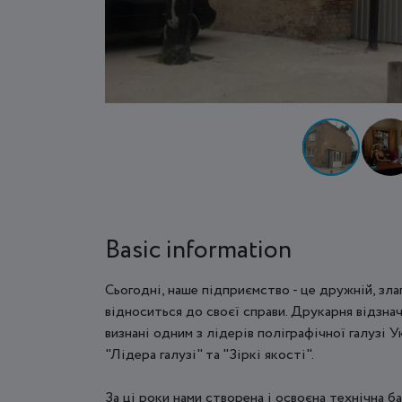
Basic information
Сьогодні, наше підприємство - це дружній, зл
відноситься до своєї справи. Друкарня відзна
визнані одним з лідерів поліграфічної галузі
"Лідера галузі" та "Зіркі якості".
За ці роки нами створена і освоєна технічна б