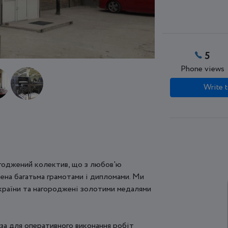
5
Phone views
Write t
агоджений колектив, що з любов'ю
чена багатьма грамотами і дипломами. Ми
 України та нагороджені золотими медалями
аза для оперативного виконання робіт