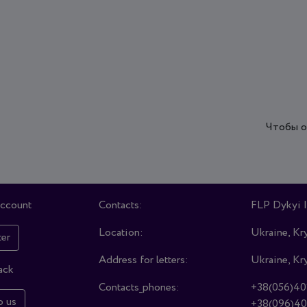
Чтобы о
account
Contacts:
FLP Dykyi I
Location:
Ukraine, Kry
ter
Address for letters:
Ukraine, Kry
ack
Contacts_phones:
+38(056)40
o us
+38(096)40