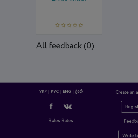
All feedback (0)
УКР
РУС
ENG
ᲥᲐᲠ
Create an 
Regis
Rules
Rates
Feedb
Write t