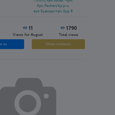
01013, Kyiv oblast - Kyiv,
Kyiv, Pechers'kyi р-н,
вул. Будіндустрії, буд. 8
11
1790
Views for August
Total views
o us
Show contacts