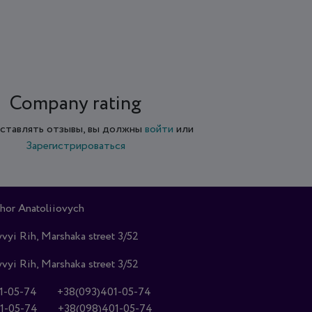
Company rating
ставлять отзывы, вы должны
войти
или
Зарегистрироваться
hor Anatoliiovych
vyi Rih, Marshaka street 3/52
vyi Rih, Marshaka street 3/52
1-05-74
+38(093)401-05-74
1-05-74
+38(098)401-05-74