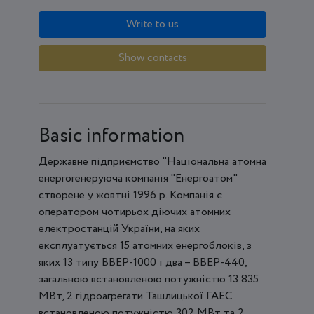
Write to us
Show contacts
Basic information
Державне підприємство "Національна атомна
енергогенеруюча компанія "Енергоатом"
створене у жовтні 1996 р. Компанія є
оператором чотирьох діючих атомних
електростанцій України, на яких
експлуатується 15 атомних енергоблоків, з
яких 13 типу ВВЕР-1000 і два – ВВЕР-440,
загальною встановленою потужністю 13 835
МВт, 2 гідроагрегати Ташлицької ГАЕС
встановленою потужністю 302 МВт та 2