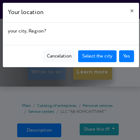
×
Your location
"АВ-КОНСАЛТИНГ"
your city, Region?
50065, Dnipropetrovsk oblast, Kryvyi Rih,
Metalurhiinyi р-н, вул. Степана Тільги, буд. 23
Cancelation
Select the city
Yes
Write to us
Learn more
Main
Catalog of enterprises
Personal services
Service centers
LLC "АВ-КОНСАЛТИНГ"
Share this
Description