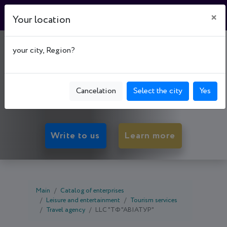
×
Your location
"ТУРИСТИЧНА ФІРМА
your city, Region?
"АВІАТУР"
01135, Kyiv oblast - Kyiv, Kyiv, Шевченківський р-
Cancelation
Select the city
Yes
н, вул. Златоустівська, буд. 2/4
Write to us
Learn more
Main
Catalog of enterprises
Leisure and entertainment
Tourism services
Travel agency
LLC "ТФ "АВІАТУР"