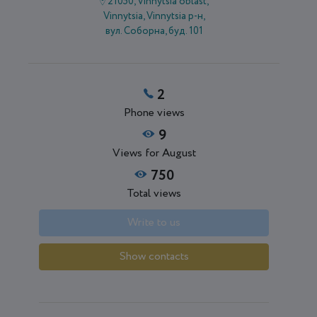
21050, Vinnytsia oblast,
Vіnnytsia, Vinnytsia р-н,
вул. Соборна, буд. 101
2
Phone views
9
Views for August
750
Total views
Write to us
Show contacts