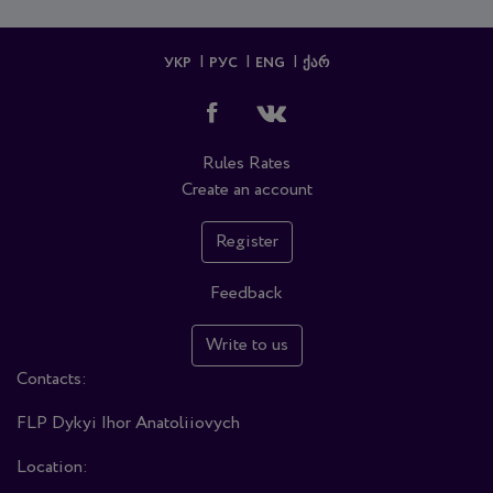
УКР
РУС
ENG
ᲥᲐᲠ
Rules
Rates
Create an account
Register
Feedback
Write to us
Contacts:
FLP Dykyi Ihor Anatoliiovych
Location: