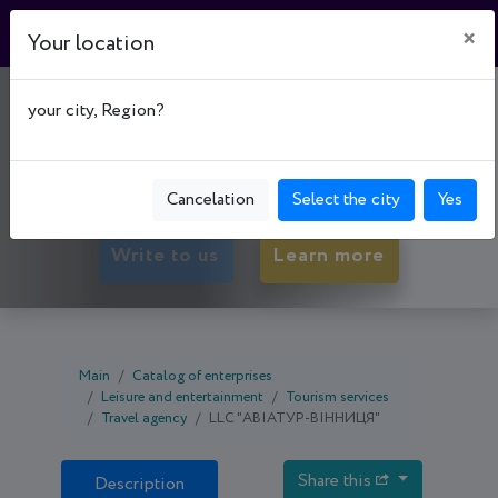
×
Your location
"АВІАТУР-ВІННИЦЯ"
your city, Region?
21050, Vinnytsia oblast, Vіnnytsia, Vinnytsia р-н,
вул. Соборна, буд. 101
Cancelation
Select the city
Yes
Write to us
Learn more
Main
Catalog of enterprises
Leisure and entertainment
Tourism services
Travel agency
LLC "АВІАТУР-ВІННИЦЯ"
Share this
Description