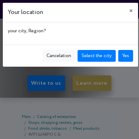
×
Your location
МАГАЗИН №10
your city, Region?
"ФАЙНО"
50089, Dnipropetrovsk oblast, Kryvyi Rih,
Cancelation
Select the city
Yes
Ternivs'kyi р-н, вул. Доватора, буд. 1А
Write to us
Learn more
Main
Catalog of enterprises
Shops, shopping centers, gross
Food, drinks, tobacco
Meat products
ФЛП ШАВРО С.В.