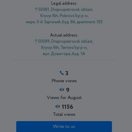
Legal address:
50081, Dnipropetrovsk oblast,
Kryvyi Rih, Pokrovs'kyi р-н,
мкрн. 5-й Зарічний, буд. 86, apartment 105
Actual address:
50089, Dnipropetrovsk oblast,
Kryvyi Rih, Ternivs'kyi р-н,
вул. Доватора, буд. 1А
3
Phone views
9
Views for August
1156
Total views
Write to us