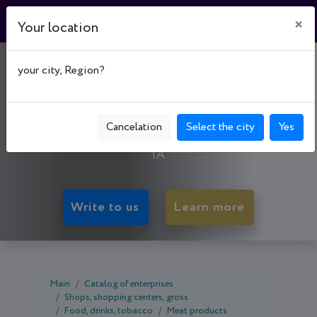
×
Your location
МАГАЗИН №38
your city, Region?
"ФАЙНО"
50083, Dnipropetrovsk oblast, Kryvyi Rih,
Cancelation
Select the city
Yes
Ternivs'kyi р-н, вул. Володимира Терещенка, буд.
1А
Write to us
Learn more
Main
Catalog of enterprises
Shops, shopping centers, gross
Food, drinks, tobacco
Meat products