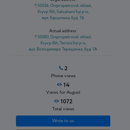
50036, Dnipropetrovsk oblast,
Kryvyi Rih, Saksahans'kyi р-н,
вул. Харцизька, буд. 76
Actual address:
50083, Dnipropetrovsk oblast,
Kryvyi Rih, Ternivs'kyi р-н,
вул. Володимира Терещенка, буд. 1А
2
Phone views
14
Views for August
1072
Total views
Write to us