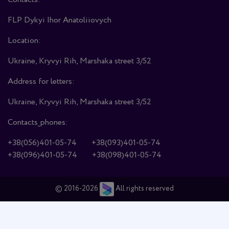
FLP Dykyi Ihor Anatoliiovych
Location:
Ukraine, Kryvyi Rih, Marshaka street 3/52
Address for letters:
Ukraine, Kryvyi Rih, Marshaka street 3/52
Contacts_phones:
+38(056)401-05-74
+38(093)401-05-74
+38(096)401-05-74
+38(098)401-05-74
© 2016-2026
All rights reserved