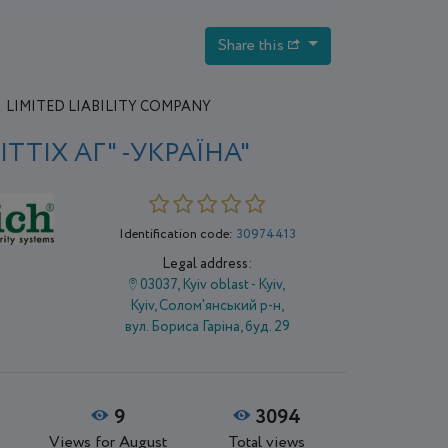
Share this
LIMITED LIABILITY COMPANY
ІТТІХ АГ" -УКРАЇНА"
Identification code:
30974413
Legal address:
03037, Kyiv oblast - Kyiv,
Kyiv, Солом'янський р-н,
вул. Бориса Гаріна, буд. 29
9
3094
Views for August
Total views