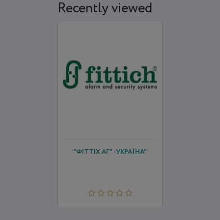
Recently viewed
"ФІТТІХ АГ" -УКРАЇНА"