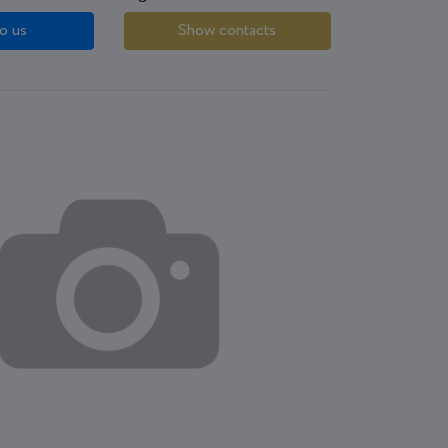
o us
Show contacts