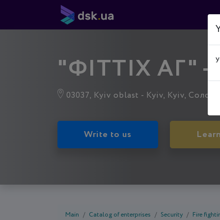
Y
"ФІТТІХ АГ" 
y
03037, Kyiv oblast - Kyiv, Kyiv, Солом
Write to us
Lear
Main
Catalog of enterprises
Security
Fire fight