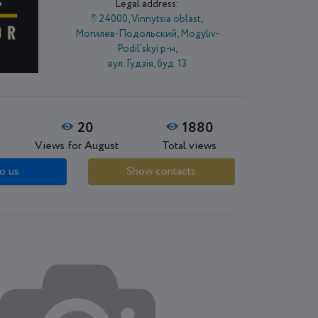
Legal address:
24000, Vinnytsia oblast,
Могилев-Подольский, Mogyliv-
Podil'skyi р-н,
вул. Гудзія, буд. 13
20
1880
Views for August
Total views
o us
Show contacts