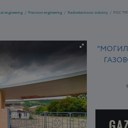
al engineering
Precision engineering
Radioelectronic industry
PJSC "М
"МОГИЛ
ГАЗОВ