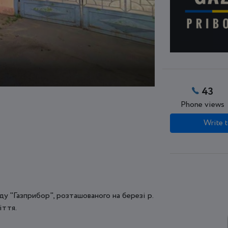
43
Phone views
Write t
у "Газприбор", розташованого на березі р.
іття.