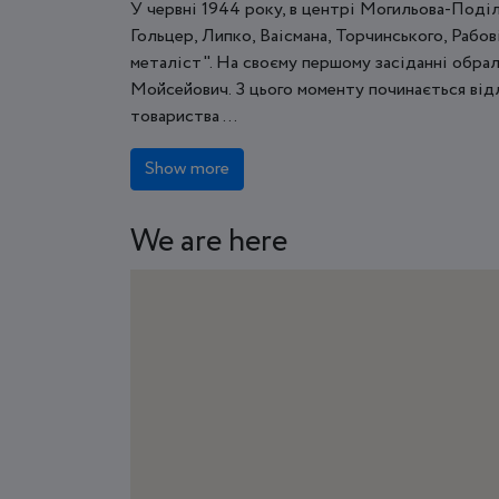
У червні 1944 року, в центрі Могильова-Поділ
Гольцер, Липко, Ваісмана, Торчинського, Рабо
металіст". На своєму першому засіданні обрал
Мойсейович. З цього моменту починається від
товариства ...
Show more
We are here