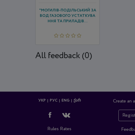
"МОГИЛІВ-ПОДІЛЬСЬКИЙ ЗА
ВОД ГАЗОВОГО УСТАТКУВА
ННЯ ТА ПРИЛАДІВ...
All feedback (0)
УКР
РУС
ENG
ᲥᲐᲠ
Create an 
Regis
Rules
Rates
Feedb