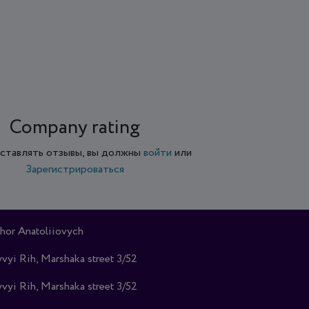
Company rating
ставлять отзывы, вы должны
войти
или
Зарегистрироваться
hor Anatoliiovych
vyi Rih, Marshaka street 3/52
vyi Rih, Marshaka street 3/52