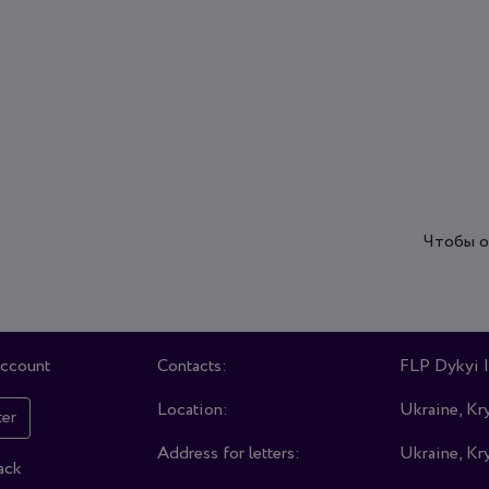
Чтобы о
account
Contacts:
FLP Dykyi I
Location:
Ukraine, Kry
ter
Address for letters:
Ukraine, Kry
ack