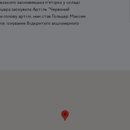
ьського засновницька п'ятірка у складі
віцера заснувала Артіль "Червоний
и голову артілі, ним став Гольцер Максим
лік існування Відкритого акціонерного