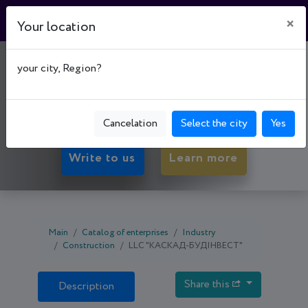
×
Your location
"КАСКАД-БУДІНВЕСТ"
your city, Region?
21022, Vinnytsia oblast, Vіnnytsia, Vinnytsia р-н,
вул. Айвазовського, буд. 10
Cancelation
Select the city
Yes
Write to us
Learn more
Main
Catalog of enterprises
Industry
Construction
LLC "КАСКАД-БУДІНВЕСТ"
Share this
Description