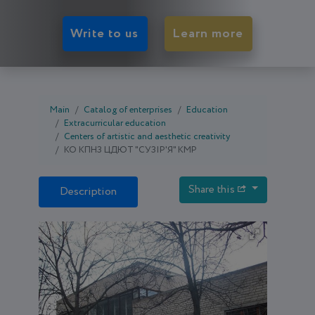
Write to us
Learn more
Main
Catalog of enterprises
Education
Extracurricular education
Centers of artistic and aesthetic creativity
КО КПНЗ ЦДЮТ "СУЗІР'Я" КМР
Share this
Description