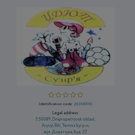
Identification code:
26368890
Legal address:
50089, Dnipropetrovsk oblast,
Kryvyi Rih, Ternivs'kyi р-н,
вул. Доватора, буд. 27