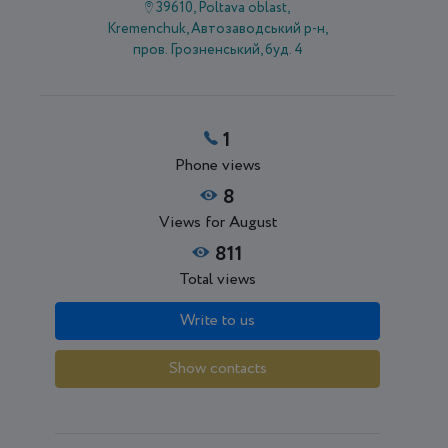
39610, Poltava oblast,
Kremenchuk, Автозаводський р-н,
пров. Грозненський, буд. 4
1
Phone views
8
Views for August
811
Total views
Write to us
Show contacts