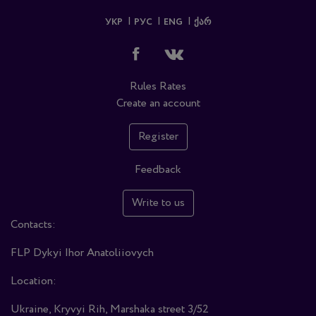
УКР
РУС
ENG
ᲥᲐᲠ
Rules
Rates
Create an account
Register
Feedback
Write to us
Contacts:
FLP Dykyi Ihor Anatoliiovych
Location:
Ukraine, Kryvyi Rih, Marshaka street 3/52