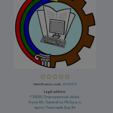
Identification code:
26329275
Legal address:
50000, Dnipropetrovsk oblast,
Kryvyi Rih, Tsentral'no-Mis'kyi р-н,
просп. Поштовий, буд. 84