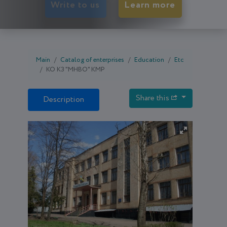
Write to us
Learn more
Main
Catalog of enterprises
Education
Etc
КО КЗ "МНВО" КМР
Share this
Description