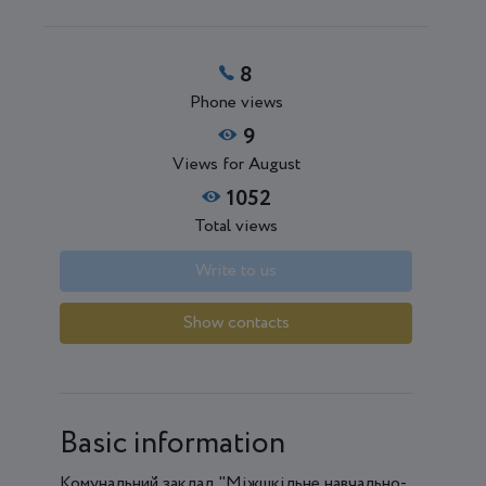
8
Phone views
9
Views for August
1052
Total views
Write to us
Show contacts
Basic information
Комунальний заклад "Міжшкільне навчально-