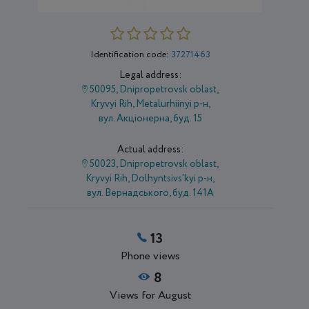
Identification code:
37271463
Legal address:
50095, Dnipropetrovsk oblast,
Kryvyi Rih, Metalurhiinyi р-н,
вул. Акціонерна, буд. 15
Actual address:
50023, Dnipropetrovsk oblast,
Kryvyi Rih, Dolhyntsivs'kyi р-н,
вул. Вернадського, буд. 141А
13
Phone views
8
Views for August