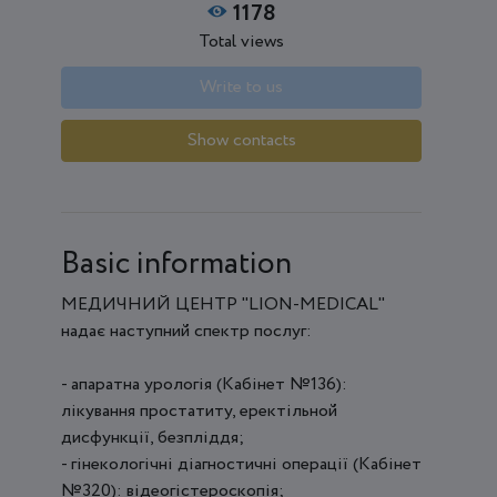
1178
Total views
Write to us
Show contacts
Basic information
МЕДИЧНИЙ ЦЕНТР "LION-MEDICAL"
надає наступний спектр послуг:
- апаратна урологія (Кабінет №136):
лікування простатиту, еректільной
дисфункції, безпліддя;
- гінекологічні діагностичні операції (Кабінет
№320): відеогістероскопія;