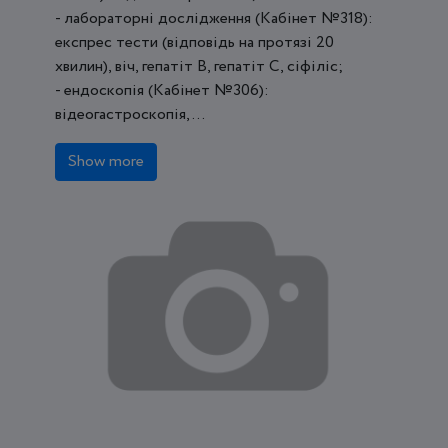
- лабораторні дослідження (Кабінет №318):
експрес тести (відповідь на протязі 20
хвилин), віч, гепатіт В, гепатіт С, сіфіліс;
- ендоскопія (Кабінет №306):
відеогастроскопія, ...
Show more