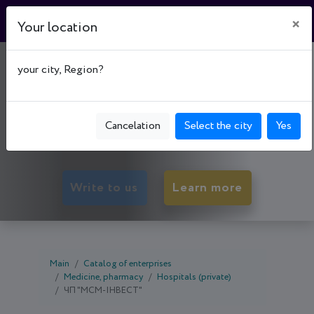
×
Your location
МЕДИЧНИЙ ЦЕНТР
your city, Region?
"LION-MEDICAL"
50023, Dnipropetrovsk oblast, Kryvyi Rih,
Cancelation
Select the city
Yes
Dolhyntsivs'kyi р-н, вул. Вернадського, буд. 141А
Write to us
Learn more
Main
Catalog of enterprises
Medicine, pharmacy
Hospitals (private)
ЧП "МСМ-ІНВЕСТ"