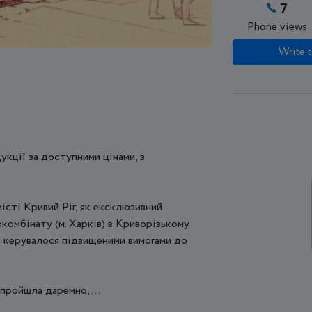
7
Phone views
Write t
укції за доступними цінами, з
місті Кривий Ріг, як ексклюзивний
комбінату (м. Харків) в Криворізькому
во керувалося підвищеними вимогами до
.
пройшла даремно, ...