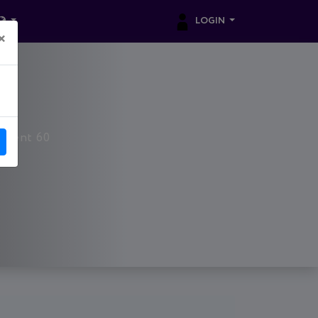
LOGIN
×
rtment 60