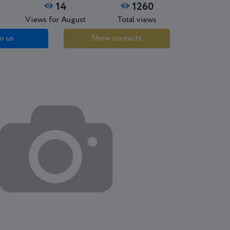
14
1260
Views for August
Total views
o us
Show contacts