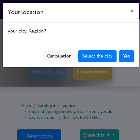
×
Your location
МАГАЗИН "ФІГУРА"
your city, Region?
50000, Dnipropetrovsk oblast, Kryvyi Rih,
Tsentral'no-Mis'kyi р-н, просп. Поштовий, буд. 13
Cancelation
Select the city
Yes
Write to us
Learn more
Main
Catalog of enterprises
Shops, shopping centers, gross
Sport goods
Sports nutrition
ФЛП САЛІВОН Н.С.
Share this
Description