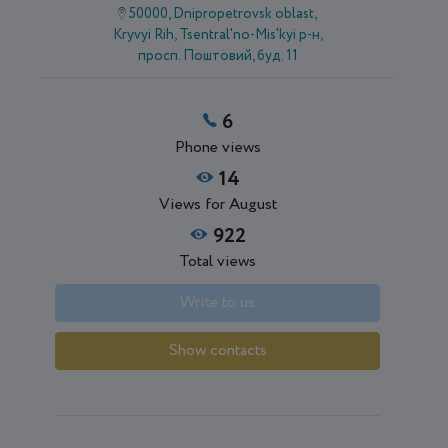
50000, Dnipropetrovsk oblast,
Kryvyi Rih, Tsentral'no-Mis'kyi р-н,
просп. Поштовий, буд. 11
6
Phone views
14
Views for August
922
Total views
Write to us
Show contacts