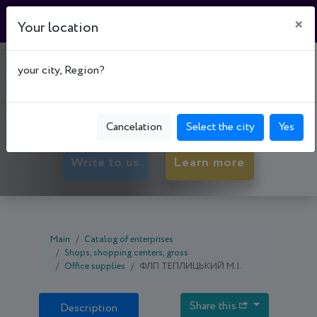
×
Your location
МАГАЗИН "КСЕРОКС"
your city, Region?
50000, Dnipropetrovsk oblast, Kryvyi Rih,
Tsentral'no-Mis'kyi р-н, просп. Поштовий, буд. 11
Cancelation
Select the city
Yes
Write to us
Learn more
Main
Catalog of enterprises
Shops, shopping centers, gross
Office supplies
ФЛП ТЕПЛИЦЬКИЙ М.І.
Share this
Description