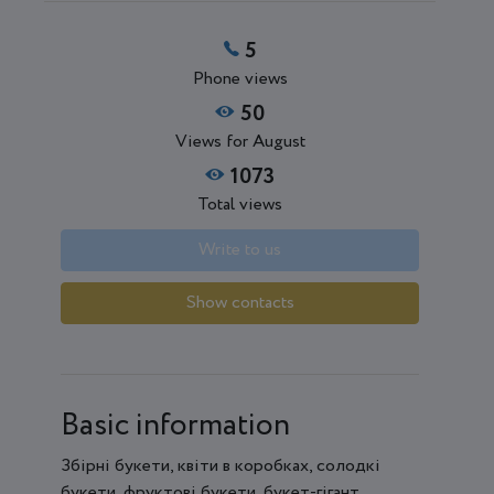
5
Phone views
50
Views for August
1073
Total views
Write to us
Show contacts
Basic information
Збірні букети, квіти в коробках, солодкі
букети, фруктові букети, букет-гігант,