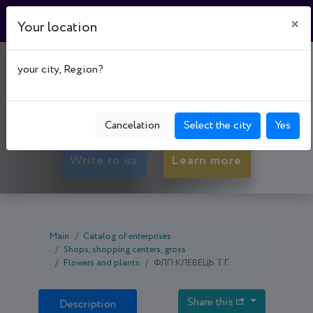
×
Your location
МАГАЗИН "LAVANDA"
your city, Region?
50047, Dnipropetrovsk oblast, Kryvyi Rih,
Ternivs'kyi р-н, вул. Сергія Колачевского, буд. 103
Cancelation
Select the city
Yes
Write to us
Learn more
Main
Catalog of enterprises
Shops, shopping centers, gross
Flowers and plants
ФЛП КЛЕВЕЦЬ Т.Г.
Share this
Description