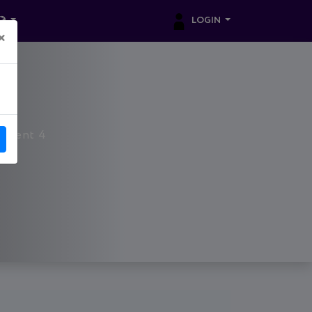
LOGIN
×
rtment 4