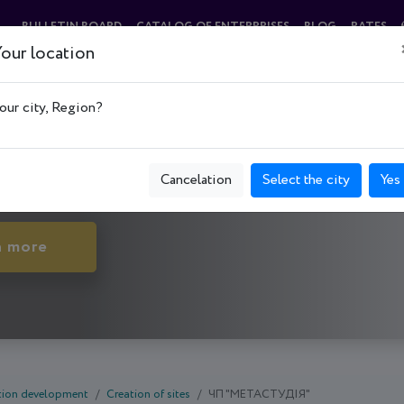
BULLETIN BOARD
CATALOG OF ENTERPRISES
BLOG
RATES
our location
"
our city, Region?
innytsia р-н, вул. Архітектора Артинова, буд. 29, apa
Cancelation
Select the city
Yes
n more
tion development
Creation of sites
ЧП "МЕТАСТУДІЯ"