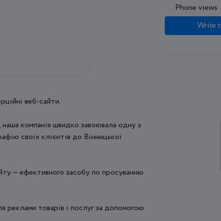
Phone views
Write t
рційні веб-сайти.
, наша компанія швидко завоювала одну з
рафію своїх клієнтів до Вінницької
ту — ефективного засобу по просуванню
ля реклами товарів і послуг за допомогою