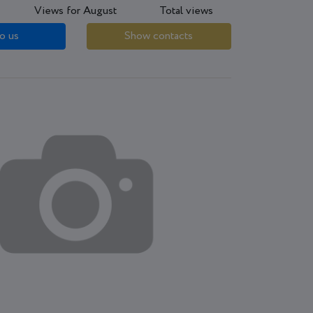
Views for August
Total views
o us
Show contacts