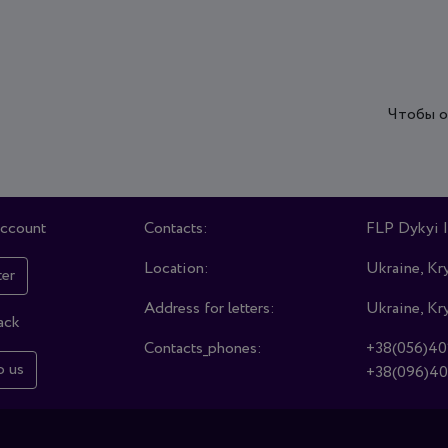
Чтобы о
account
Contacts:
FLP Dykyi I
Location:
Ukraine, Kry
ter
Address for letters:
Ukraine, Kry
ack
Contacts_phones:
+38(056)40
o us
+38(096)40