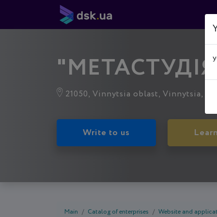
Y
"МЕТАСТУДІЯ
y
21050, Vinnytsia oblast, Vіnnytsia, V
Write to us
Lear
Main
Catalog of enterprises
Website and applica