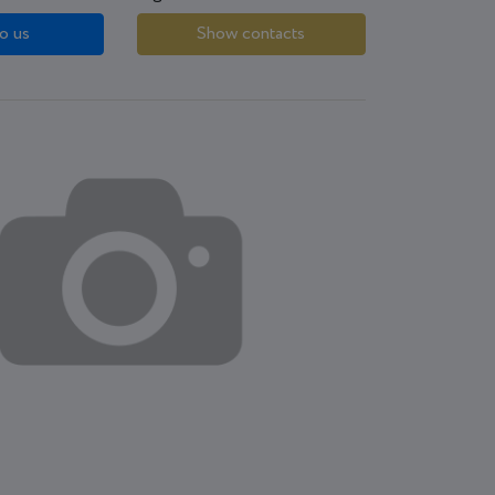
o us
Show contacts