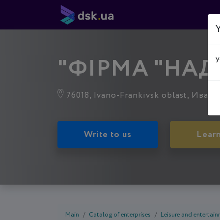
Y
"ФІРМА "НАД
y
76018, Ivano-Frankivsk oblast, Иван
Write to us
Lear
Main
Catalog of enterprises
Leisure and entertai