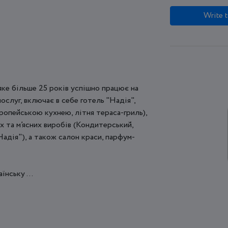
Write t
яке більше 25 років успішно працює на
слуг, включає в себе готель "Надія",
вропейською кухнею, літня тераса-гриль),
 та м’ясних виробів (Кондитерський,
Надія"), а також салон краси, парфум-
нську ...