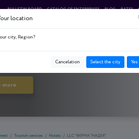
BULLETIN BOARD
CATALOG OF ENTERPRISES
BLOG
RATES
our location
ІЯ"
our city, Region?
о-Франковск, вул. Незалежності, буд. 40
Cancelation
Select the city
Yes
n more
nment
Tourism services
Hotels
LLC "ФІРМА "НАДІЯ"