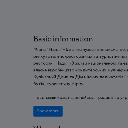
Basic information
Фірма "Надія" - багатогалузеве підприємство, 
ринку готельно-ресторанних та туристичних по
ресторан "Надія" (3 зали з національною та є
власне виробництво кондитерських, кулінарних
Кулінарний Доми та Дім м’ясних делікатесів "
бутік, туристичну фірму.
Поєднавши кращі європейські традиції та украї
Show more