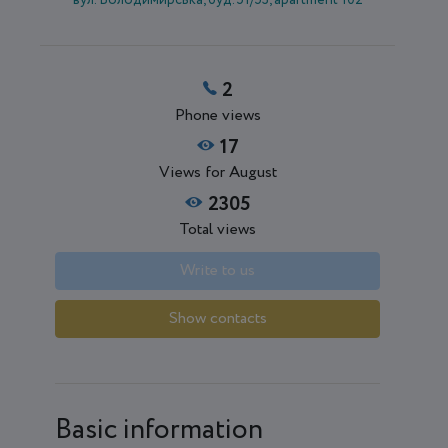
вул. Володимирська, буд. 51/53, apartment 102
2
Phone views
17
Views for August
2305
Total views
Write to us
Show contacts
Basic information