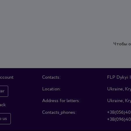
Чтобы о
account
Contacts:
FLP Dykyi I
Location:
Ukraine, Kry
ter
Address for letters:
Ukraine, Kry
ack
Contacts_phones:
+38(056)40
o us
+38(096)40