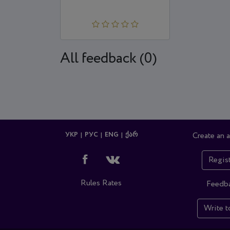
All feedback (0)
УКР
РУС
ENG
ᲥᲐᲠ
Create an 
Regis
Rules
Rates
Feedb
Write t