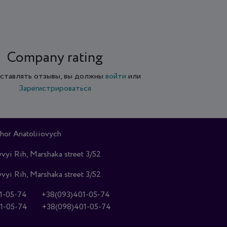
Company rating
ставлять отзывы, вы должны
войти
или
Зарегистрироваться
hor Anatoliiovych
vyi Rih, Marshaka street 3/52
vyi Rih, Marshaka street 3/52
1-05-74
+38(093)401-05-74
1-05-74
+38(098)401-05-74