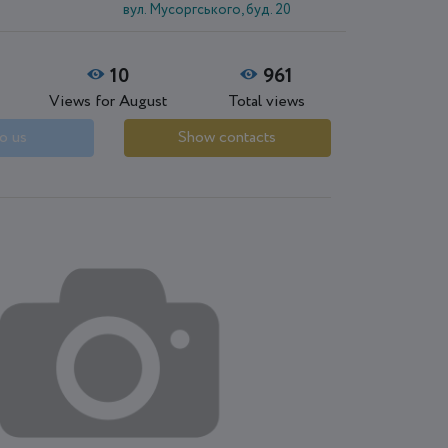
вул. Мусоргського, буд. 20
10
961
Views for August
Total views
o us
Show contacts