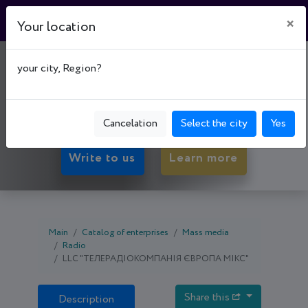
×
Your location
РАДІО "ПЛАНЕТА"
your city, Region?
17500, Chernihiv oblast, Pryluky, вул.
Пирятинська, буд. 129
Cancelation
Select the city
Yes
Write to us
Learn more
Main
Catalog of enterprises
Mass media
Radio
LLC "ТЕЛЕРАДІОКОМПАНІЯ ЄВРОПА МІКС"
Share this
Description