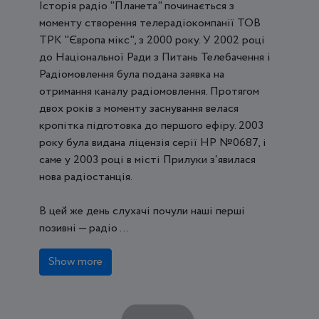
Історія радіо "Планета" починається з
моменту створення телерадіокомпанії ТОВ
ТРК "Європа мікс", з 2000 року. У 2002 році
до Національної Ради з Питань Телебачення і
Радіомовлення була подана заявка на
отримання каналу радіомовлення. Протягом
двох років з моменту заснування велася
кропітка підготовка до першого ефіру. 2003
року була видана ліцензія серії НР №0687, і
саме у 2003 році в місті Прилуки з‘явилася
нова радіостанція.
В цей же день слухачі почули наші перші
позивні — радіо ...
Show more