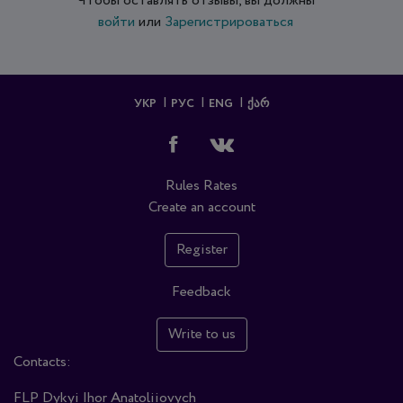
Чтобы оставлять отзывы, вы должны
войти
или
Зарегистрироваться
УКР
РУС
ENG
ᲥᲐᲠ
Rules
Rates
Create an account
Register
Feedback
Write to us
Contacts:
FLP Dykyi Ihor Anatoliiovych