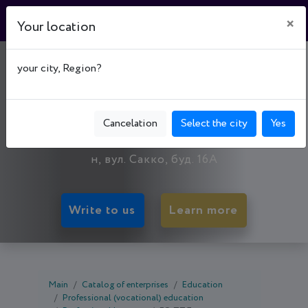
×
Your location
ПОЛТАВСЬКИЙ
your city, Region?
ПРОФЕСІЙНИЙ
ЛІЦЕЙТУ"
Cancelation
Select the city
Yes
36030, Poltava oblast, Полтава, Подільський р-
н, вул. Сакко, буд. 16А
Write to us
Learn more
Main
Catalog of enterprises
Education
Professional (vocational) education