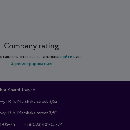
Company rating
ставлять отзывы, вы должны
войти
или
Зарегистрироваться
hor Anatoliiovych
vyi Rih, Marshaka street 3/52
vyi Rih, Marshaka street 3/52
1-05-74
+38(093)401-05-74