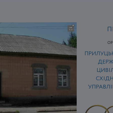
П
ОР
ПРИЛУЦЬ
ДЕРЖ
ЦИВІ
СХІД
УПРАВЛІ