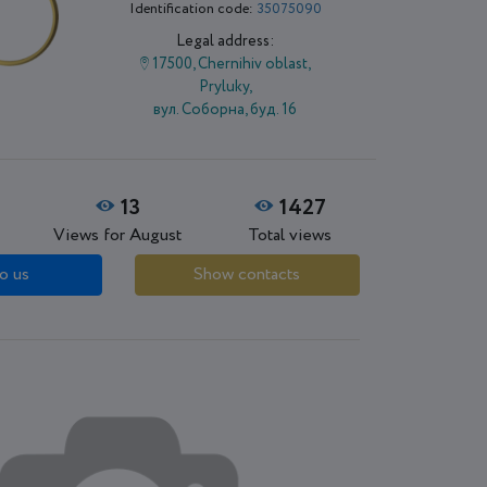
Identification code:
35075090
Legal address:
17500, Chernihiv oblast,
Pryluky,
вул. Соборна, буд. 16
13
1427
Views for August
Total views
o us
Show contacts