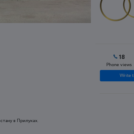
18
Phone views
Write t
 стану в Прилуках.