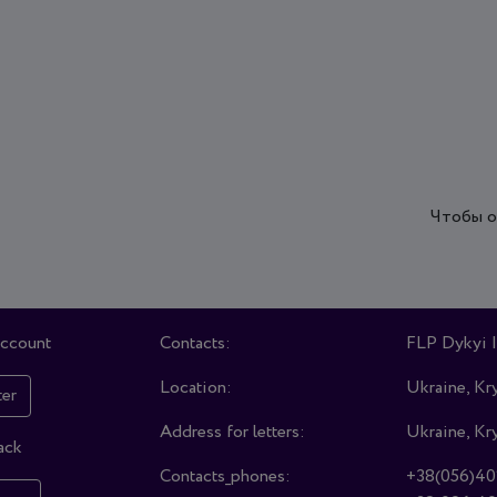
Чтобы о
account
Contacts:
FLP Dykyi I
Location:
Ukraine, Kry
ter
Address for letters:
Ukraine, Kry
ack
Contacts_phones:
+38(056)40