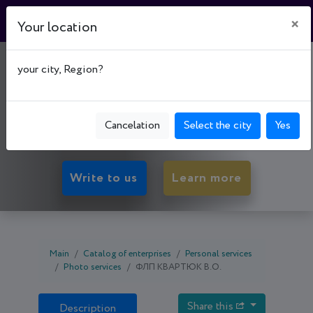
×
Your location
"PROCENTR"
your city, Region?
50081, Dnipropetrovsk oblast, Kryvyi Rih,
Pokrovs'kyi р-н, мкрн. 5-й Зарічний, буд. 11К, Area
Cancelation
Select the city
Yes
ТРЦ "Терра"
Write to us
Learn more
Main
Catalog of enterprises
Personal services
Photo services
ФЛП КВАРТЮК В.О.
Share this
Description