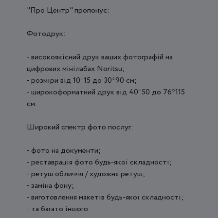
"Про Центр" пропонує:
Фотодрук:
- високоякісний друк ваших фотографій на
цифрових мінілабах Noritsu;
- розміри від 10*15 до 30*90 см;
- широкоформатний друк від 40*50 до 76*115
см.
Широкий спектр фото послуг:
- фото на документи;
- реставрація фото будь-якої складності;
- ретуш обличчя / художня ретуш;
- заміна фону;
- виготовлення макетів будь-якої складності;
- та багато іншого.