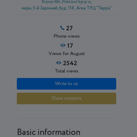
Kryvyi Rih, Pokrovs'kyi р-н,
мкрн. 5-й Зарічний, буд. 11К , Area ТРЦ "Терра"
27
Phone views
17
Views for August
2542
Total views
Write to us
Show contacts
Basic information