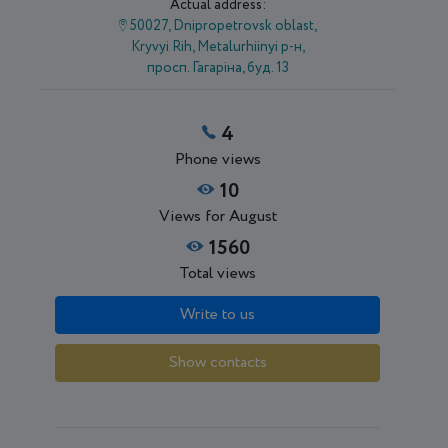
Actual address:
50027, Dnipropetrovsk oblast,
Kryvyi Rih, Metalurhiinyi р-н,
просп. Гагаріна, буд. 13
4
Phone views
10
Views for August
1560
Total views
Write to us
Show contacts