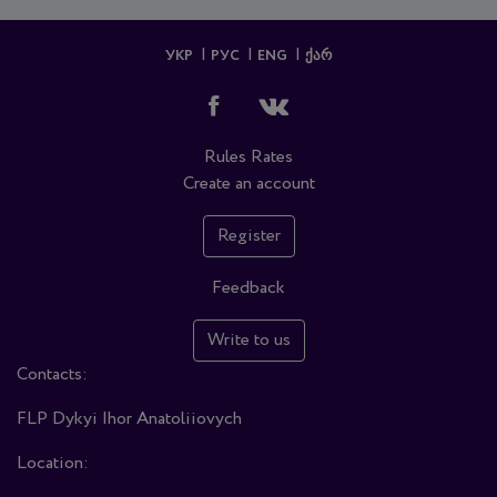
УКР
РУС
ENG
ᲥᲐᲠ
Rules
Rates
Create an account
Register
Feedback
Write to us
Contacts:
FLP Dykyi Ihor Anatoliiovych
Location: