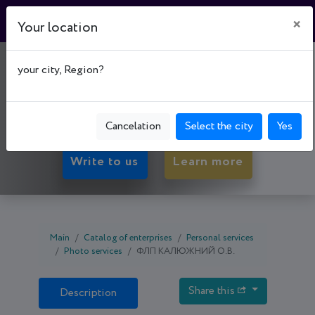
×
Your location
"PROCENTR"
your city, Region?
50027, Dnipropetrovsk oblast, Kryvyi Rih,
Metalurhiinyi р-н, просп. Гагаріна, буд. 13
Cancelation
Select the city
Yes
Write to us
Learn more
Main
Catalog of enterprises
Personal services
Photo services
ФЛП КАЛЮЖНИЙ О.В.
Share this
Description