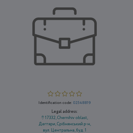
Identification code:
02548819
Legal address:
17332, Chernihiv oblast,
Дегтяри, Срібнянський р-н,
вул. Центральна, буд. 1