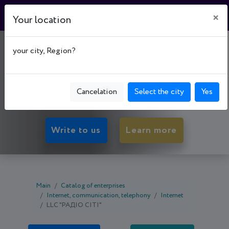
×
Your location
"РАДІО СІТІ"
your city, Region?
22100, Vinnytsia oblast, Koziatyn, Козятинський
р-н, вул. Пилипа Орлика, буд. 16, office 4 (3-й
Cancelation
Select the city
Yes
поверх)
Write to us
Learn more
Main
Catalog of enterprises
Internet, communication, telephony
Internet
LLC "РАДІО СІТІ"