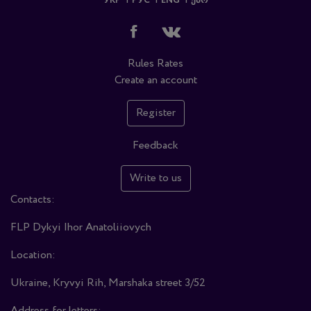
УКР
РУС
ENG
ᲥᲐᲠ
Rules
Rates
Create an account
Register
Feedback
Write to us
Contacts:
FLP Dykyi Ihor Anatoliiovych
Location:
Ukraine, Kryvyi Rih, Marshaka street 3/52
Address for letters: