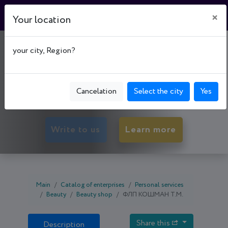
×
Your location
САЛОН КРАСИ "ЗЕБРА"
your city, Region?
50027, Dnipropetrovsk oblast, Kryvyi Rih,
Metalurhiinyi р-н, вул. Героїв АТО, буд. 75,
Cancelation
Select the city
Yes
apartment 43
Write to us
Learn more
Main
Catalog of enterprises
Personal services
Beauty
Beauty shop
ФЛП КОШМАН Т.М.
Share this
Description