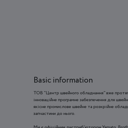
Basic information
ТОВ "Центр швейного обладнання" вже протяго
інноваційне програмне забезпечення для швей
якісне промислове швейне та розкрійне облад
запчастини до нього.
Ми є офіційним дистриб'ютором Yamato, Brother