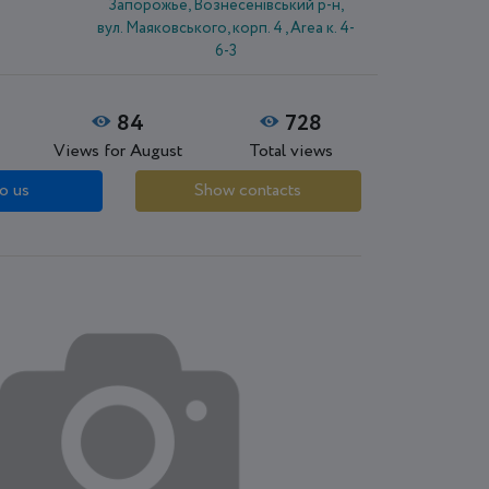
Запорожье, Вознесенівський р-н,
вул. Маяковського, корп. 4 , Area к. 4-
6-3
84
728
Views for August
Total views
o us
Show contacts