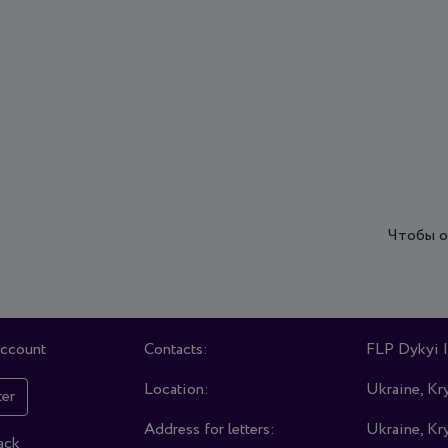
Чтобы о
account
Contacts:
FLP Dykyi I
Location:
Ukraine, Kry
ter
Address for letters:
Ukraine, Kry
ack