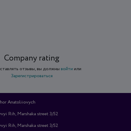
Company rating
ставлять отзывы, вы должны
войти
или
Зарегистрироваться
hor Anatoliiovych
vyi Rih, Marshaka street 3/52
vyi Rih, Marshaka street 3/52