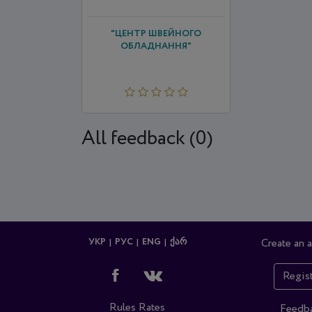
"ЦЕНТР ШВЕЙНОГО
ОБЛАДНАННЯ"
All feedback (0)
УКР
РУС
ENG
ᲥᲐᲠ
Create an 
Regis
Rules
Rates
Feedb