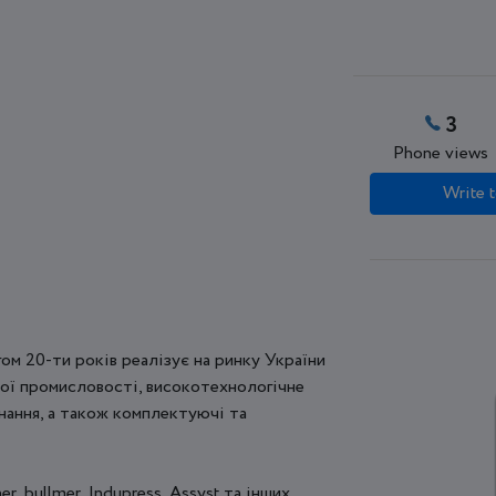
3
Phone views
Write t
м 20-ти років реалізує на ринку України
ної промисловості, високотехнологічне
нання, а також комплектуючі та
, bullmer, Indupress, Assyst та інших