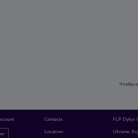
Чтобы о
account
Contacts:
FLP Dykyi I
Location:
Ukraine, Kry
ter