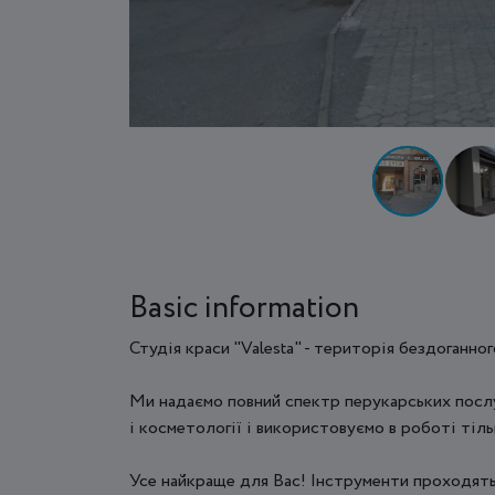
Basic information
Студія краси "Valesta" - територія бездоганно
Ми надаємо повний спектр перукарських послу
і косметології і використовуємо в роботі тіль
Усе найкраще для Вас! Інструменти проходять