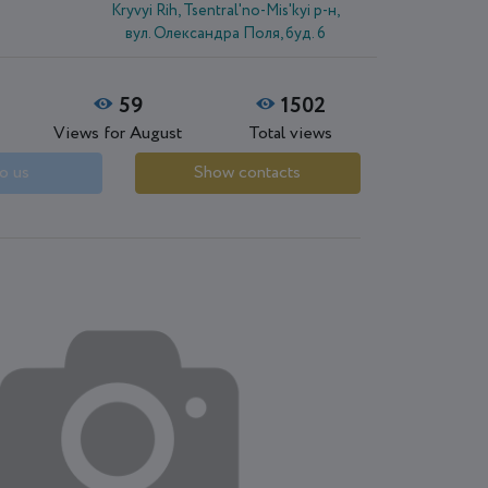
Kryvyi Rih, Tsentral'no-Mis'kyi р-н,
вул. Олександра Поля, буд. 6
59
1502
Views for August
Total views
o us
Show contacts