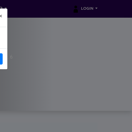
LOGIN
×
буд. 6