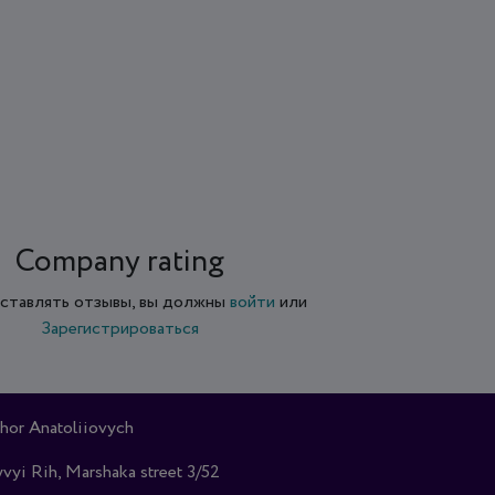
Company rating
ставлять отзывы, вы должны
войти
или
Зарегистрироваться
hor Anatoliiovych
vyi Rih, Marshaka street 3/52