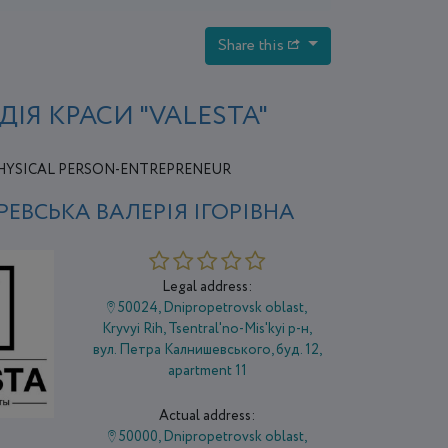
Share this
ДІЯ КРАСИ "VALESTA"
HYSICAL PERSON-ENTREPRENEUR
ЕВСЬКА ВАЛЕРІЯ ІГОРІВНА
Legal address:
50024, Dnipropetrovsk oblast,
Kryvyi Rih, Tsentral'no-Mis'kyi р-н,
вул. Петра Калнишевського, буд. 12,
apartment 11
Actual address:
50000, Dnipropetrovsk oblast,