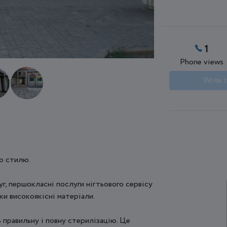
1
Phone views
Write t
го стилю.
г, першокласні послуги нігтьового сервісу
ки високоякісні матеріали.
 правильну і повну стерилізацію. Це