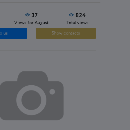
37
824
Views for August
Total views
o us
Show contacts