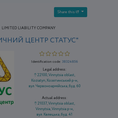
Share this
LIMITED LIABILITY COMPANY
ИЧНИЙ ЦЕНТР СТАТУС"
Identification code:
38324856
Legal address:
22100, Vinnytsia oblast,
Koziatyn, Козятинський р-н,
вул. Червоноармійська, буд. 60
Actual address:
21037, Vinnytsia oblast,
Vіnnytsia, Vinnytsia р-н,
вул. Келецька, буд. 41