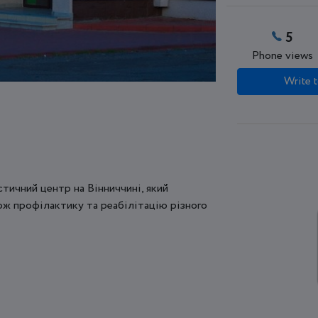
5
Phone views
Write t
ичний центр на Вінниччині, який
кож профілактику та реабілітацію різного