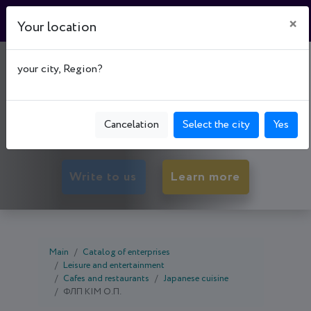
×
Your location
"СУШІ-WAY"
your city, Region?
50027, Dnipropetrovsk oblast, Kryvyi Rih,
Metalurhiinyi р-н, просп. Гагарина, буд. 37,
Cancelation
Select the city
Yes
apartment 37
Write to us
Learn more
Main
Catalog of enterprises
Leisure and entertainment
Cafes and restaurants
Japanese cuisine
ФЛП КІМ О.П.