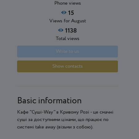
Phone views
15
Views for August
1138
Total views
Write to us
Show contacts
Basic information
Кафе "Суші-Way" в Кривому Розі - це смачні
суші за доступними цінами, що працює по
системі take away (візьми з собою).