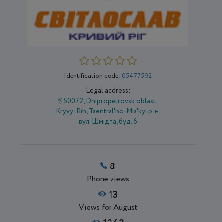
Identification code:
05477592
Legal address:
50072, Dnipropetrovsk oblast,
Kryvyi Rih, Tsentral'no-Mis'kyi р-н,
вул. Шмідта, буд. 6
8
Phone views
13
Views for August