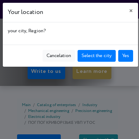
×
Your location
"СВІТЛОСЛАВ"
your city, Region?
50072, Dnipropetrovsk oblast, Kryvyi Rih,
Tsentral'no-Mis'kyi р-н, вул. Шмідта, буд. 6
Cancelation
Select the city
Yes
Write to us
Learn more
Main
Catalog of enterprises
Industry
Mechanical engineering
Precision engineering
Electrical industry
ПОГ ПОГ КРИВОРІЗЬКЕ УВП УТОС