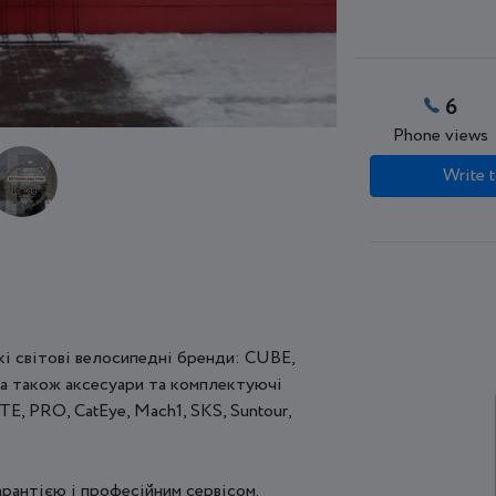
6
Phone views
Write t
кі світові велосипедні бренди: CUBE,
 також аксесуари та комплектуючі
ITE, PRO, CatEye, Mach1, SKS, Suntour,
арантією і професійним сервісом.