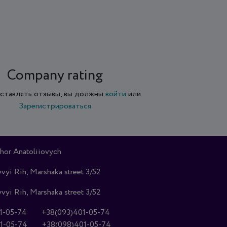
Company rating
ставлять отзывы, вы должны
войти
или
Зарегистрироваться
hor Anatoliiovych
vyi Rih, Marshaka street 3/52
vyi Rih, Marshaka street 3/52
1-05-74
+38(093)401-05-74
1-05-74
+38(098)401-05-74