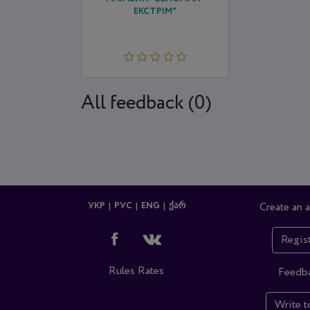
ЕКСТРІМ"
All feedback (0)
УКР
РУС
ENG
ᲥᲐᲠ
Create an 
Regis
Rules
Rates
Feedb
Write t