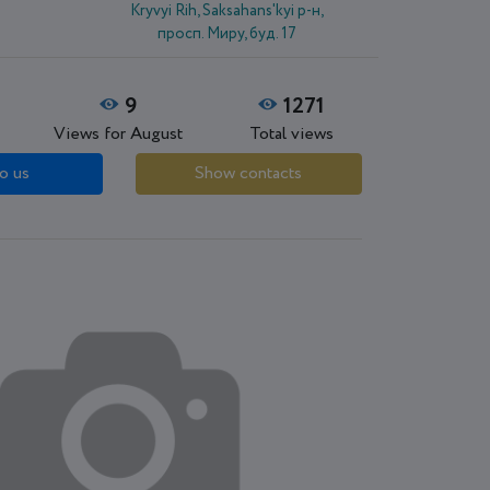
Kryvyi Rih, Saksahans'kyi р-н,
просп. Миру, буд. 17
9
1271
Views for August
Total views
o us
Show contacts