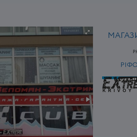
МАГАЗ
P
РІФ