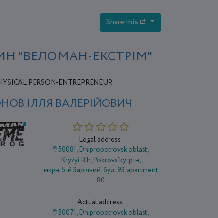
Share this
ИН "ВЕЛОМАН-ЕКСТРІМ"
HYSICAL PERSON-ENTREPRENEUR
ОНОВ ІЛЛЯ ВАЛЕРІЙОВИЧ
Legal address:
50081, Dnipropetrovsk oblast,
Kryvyi Rih, Pokrovs'kyi р-н,
мкрн. 5-й Зарічний, буд. 93, apartment
80
Actual address:
50071, Dnipropetrovsk oblast,