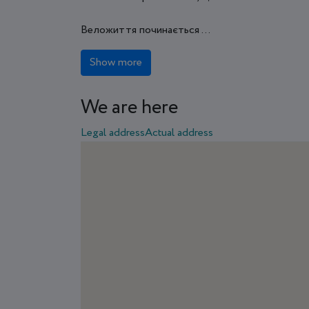
Веложиття починається ...
Show more
We are here
Legal address
Actual address