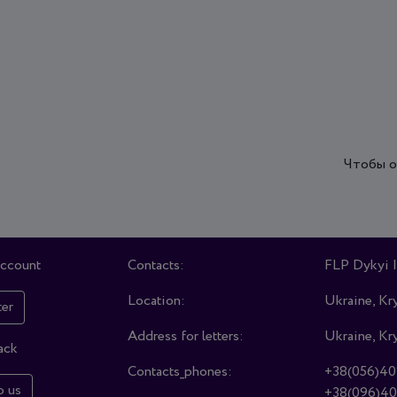
Чтобы о
account
Contacts:
FLP Dykyi I
Location:
Ukraine, Kry
ter
Address for letters:
Ukraine, Kry
ack
Contacts_phones:
+38(056)40
o us
+38(096)40