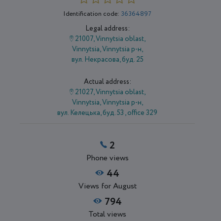
Identification code:
36364897
Legal address:
21007, Vinnytsia oblast,
Vіnnytsia, Vinnytsia р-н,
вул. Некрасова, буд. 25
Actual address:
21027, Vinnytsia oblast,
Vіnnytsia, Vinnytsia р-н,
вул. Келецька, буд. 53 , office 329
2
Phone views
44
Views for August
794
Total views