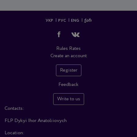
УКР
РУС
ENG
ᲥᲐᲠ
Rules
Rates
Create an account
Register
Feedback
Write to us
Contacts:
FLP Dykyi Ihor Anatoliiovych
Location: