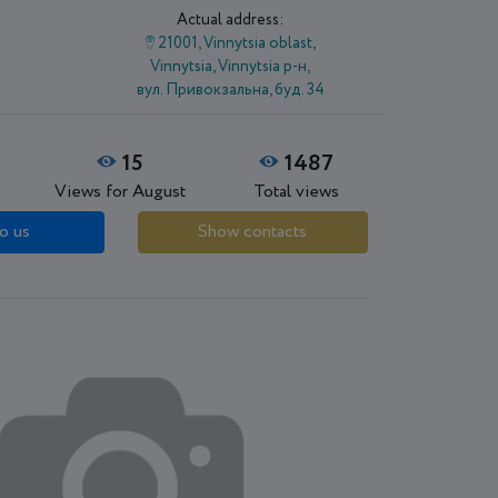
Actual address:
21001, Vinnytsia oblast,
Vіnnytsia, Vinnytsia р-н,
вул. Привокзальна, буд. 34
15
1487
Views for August
Total views
o us
Show contacts