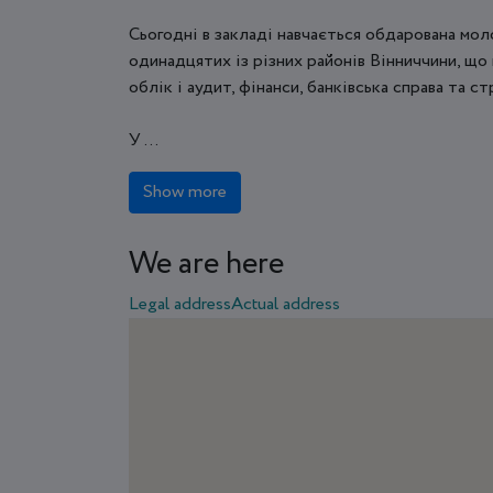
Сьогодні в закладі навчається обдарована моло
одинадцятих із різних районів Вінниччини, що
облік і аудит, фінанси, банківська справа та ст
У ...
Show more
We are here
Legal address
Actual address