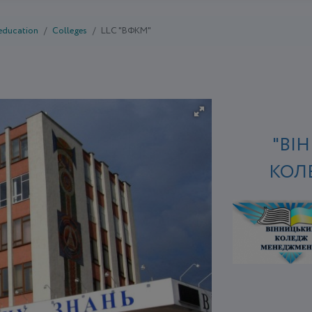
 education
Colleges
LLC "ВФКМ"
"ВІ
КОЛ