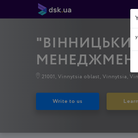
Y
"ВІННИЦЬКИ
y
МЕНЕДЖМЕН
21001, Vinnytsia oblast, Vіnnytsia, Vi
Write to us
Lear