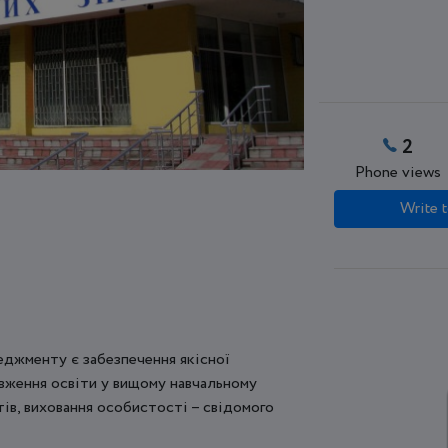
2
Phone views
Write t
джменту є забезпечення якісної
вження освіти у вищому навчальному
ів, виховання особистості – свідомого