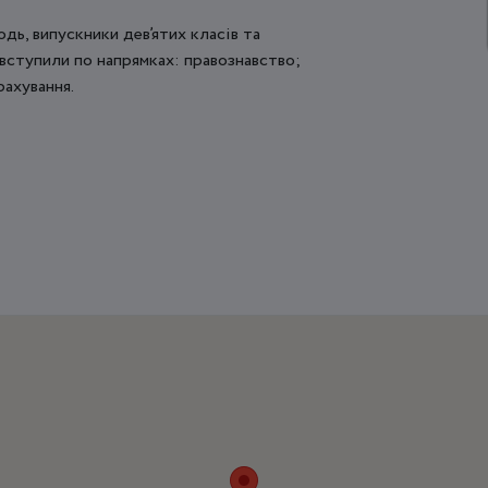
дь, випускники дев’ятих класів та
 вступили по напрямках: правознавство;
рахування.