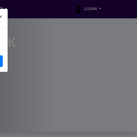
LOGIN
×
ДЖ