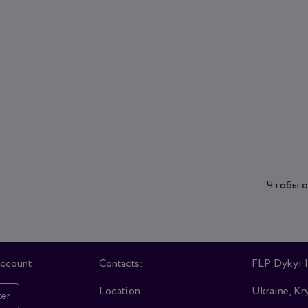
Чтобы о
account
Contacts:
FLP Dykyi I
Location:
Ukraine, Kry
ter