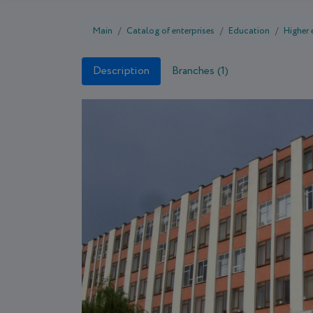
Main
Catalog of enterprises
Education
Higher
Description
Branches (1)