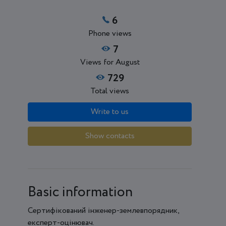
6
Phone views
7
Views for August
729
Total views
Write to us
Show contacts
Basic information
Сертифікований інженер-землевпорядник,
експерт-оцінювач.