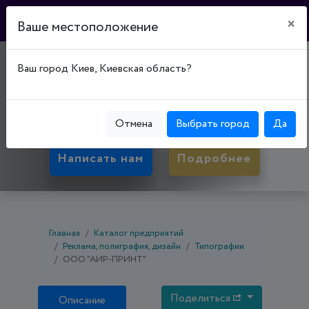
×
Ваше местоположение
"АИР-ПРИНТ"
Ваш город Киев, Киевская область?
17500, Черниговская обл., Прилуки, ул.
Межевая, д. 1
Отмена
Выбрать город
Да
Написать нам
Подробнее
Главная
Каталог предприятий
Реклама, полиграфия, дизайн
Типографии
ООО "АИР-ПРИНТ"
Поделиться
Описание