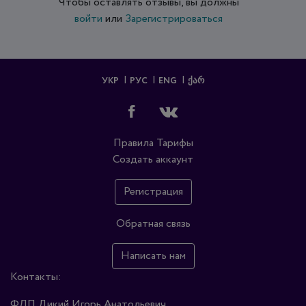
Чтобы оставлять отзывы, вы должны
войти
или
Зарегистрироваться
УКР
РУС
ENG
ᲥᲐᲠ
Правила
Тарифы
Создать аккаунт
Регистрация
Обратная связь
Написать нам
Контакты:
ФЛП Дикий Игорь Анатольевич