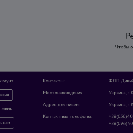
Р
Чтобы о
ккаунт
Контакты:
ФЛП Дикий
Местонахождения:
Украина, г. 
ация
Адрес для писем:
Украина, г. 
 связь
Контактные телефоны:
+38(056)40
ь нам
+38(096)40