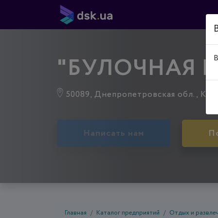
"БУЛОЧНАЯ 
В
50089, Днепропетровская обл., Крив
Написать нам
П
Главная
Каталог предприятий
Отдых и развле