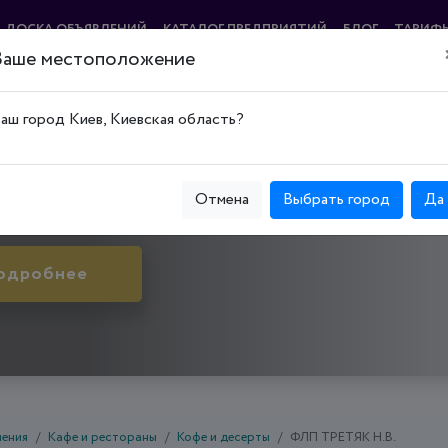
ДОСКА ОБЪЯВЛЕНИЙ
КАТАЛОГ ПРЕДПРИЯТИЙ
БЛОГ
ТАРИФ
Ваше местоположение
№1"
аш город Киев, Киевская область?
ой Рог, Терновской р-н, ул. Адмирала Головко, д. 4
Отмена
Выбрать город
Да
одробнее
чения
Кафе и рестораны
Кофе и десерты
ФЛП ТРЕТЯК Н.В.