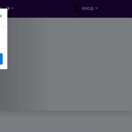
ВХОД
Ы
×
0-3