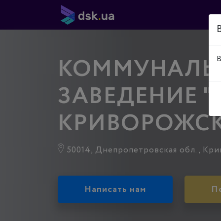
КОММУНАЛЬН
В
ЗАВЕДЕНИЕ 
КРИВОРОЖСК
50014, Днепропетровская обл., Криво
Написать нам
П