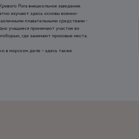
ривого Рога внешкольное заведение.
атно изучают здесь основы военно-
различными плавательными средствами -
одно учащиеся принимают участие во
гоборью, где занимают призовые места.
о в морском деле – здесь также