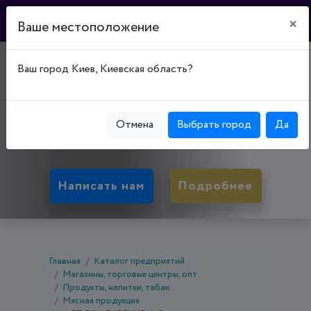
×
Ваше местоположение
МАГАЗИН №38
Ваш город Киев, Киевская область?
"ФАЙНО"
50083, Днепропетровская обл., Кривой Рог,
Отмена
Выбрать город
Да
Терновской р-н, ул. Владимира Терещенко, д. 1А
Написать нам
Подробнее
Главная
Каталог предприятий
Магазины, торговые центры, опт
Продукты, напитки, табак
Мясная продукция