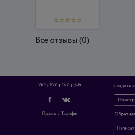
Все отзывы (0)
УКР
РУС
ENG
ᲥᲐᲠ
Создать а
Регистр
Правила
Тарифы
Обратная
Написат