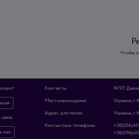
Р
Чтобы о
ккаунт
Контакты:
ФЛП Дикий
Местонахождения:
Украина, г. 
ация
Адрес для писем:
Украина, г. 
 связь
Контактные телефоны:
+38(056)40
ь нам
+38(096)40