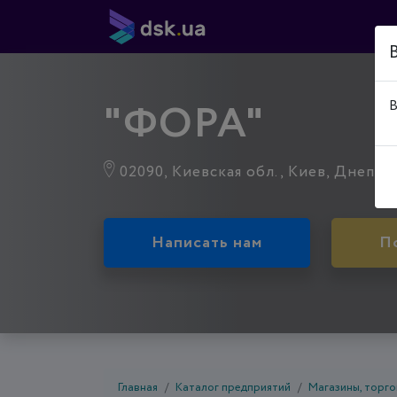
"ФОРА"
В
02090, Киевская обл., Киев, Днепров
Написать нам
П
Главная
Каталог предприятий
Магазины, торго