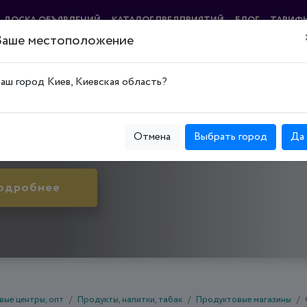
ДОСКА ОБЪЯВЛЕНИЙ
КАТАЛОГ ПРЕДПРИЯТИЙ
БЛОГ
ТАРИФ
Ваше местоположение
аш город Киев, Киевская область?
ский р-н, ул. Академика Бутлерова, д. 1
Отмена
Выбрать город
Да
одробнее
вые центры, опт
Продукты, напитки, табак
Продуктовые магазины