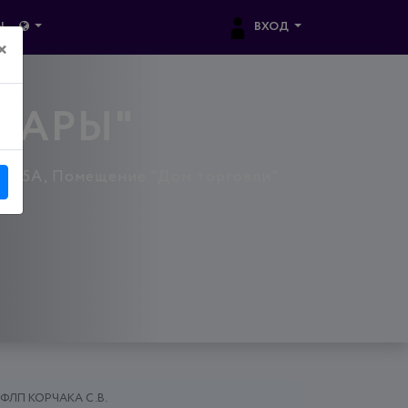
ВХОД
Ы
×
ВАРЫ"
, д. 5А, Помещение "Дом торговли"
ФЛП КОРЧАКА С.В.