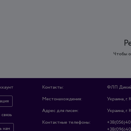
Р
Чтобы о
ккаунт
Контакты:
ФЛП Дикий
Местонахождения:
Украина, г. 
ация
Адрес для писем:
Украина, г. 
 связь
Контактные телефоны:
+38(056)40
ь нам
+38(096)40