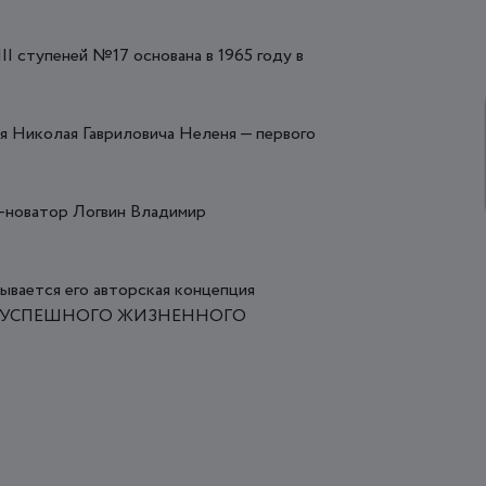
II ступеней №17 основана в 1965 году в
я Николая Гавриловича Неленя — первого
г-новатор Логвин Владимир
ывается его авторская концепция
Я УСПЕШНОГО ЖИЗНЕННОГО