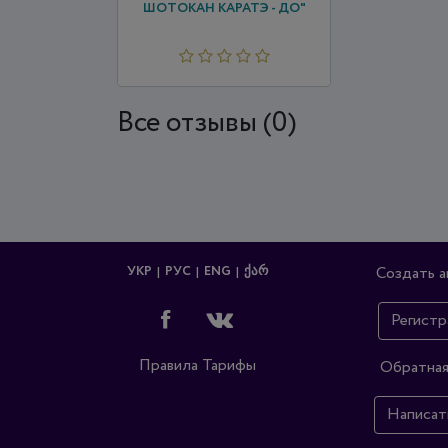
ШОТОКАН КАРАТЭ - ДО"
Все отзывы (0)
УКР
РУС
ENG
ᲥᲐᲠ
Создать а
Регистр
Правила
Тарифы
Обратная
Написат