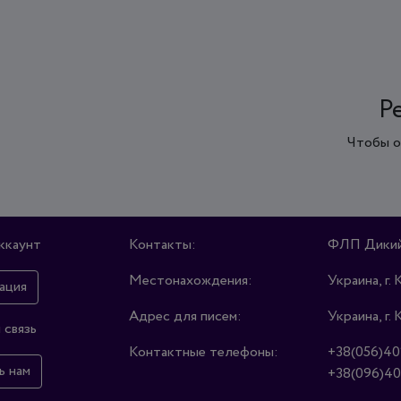
Р
Чтобы о
ккаунт
Контакты:
ФЛП Дикий
Местонахождения:
Украина, г. 
ация
Адрес для писем:
Украина, г. 
 связь
Контактные телефоны:
+38(056)40
ь нам
+38(096)40